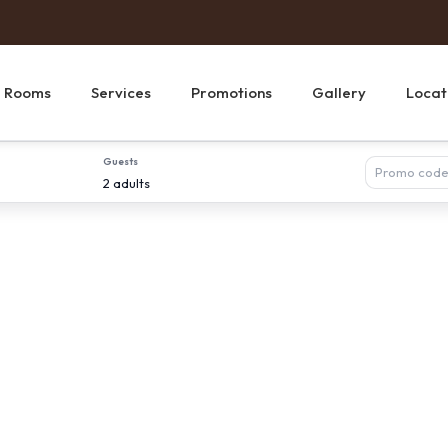
Rooms
Services
Promotions
Gallery
Locat
Guests
2 adults
Currency
Product ID
Redir
Services