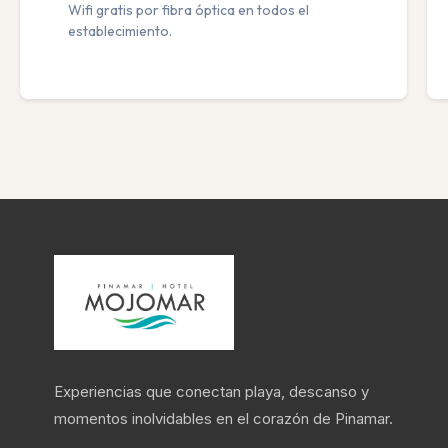
Wifi gratis por fibra óptica en todos el
establecimiento.
Experiencias que conectan playa, descanso y
momentos inolvidables en el corazón de Pinamar.