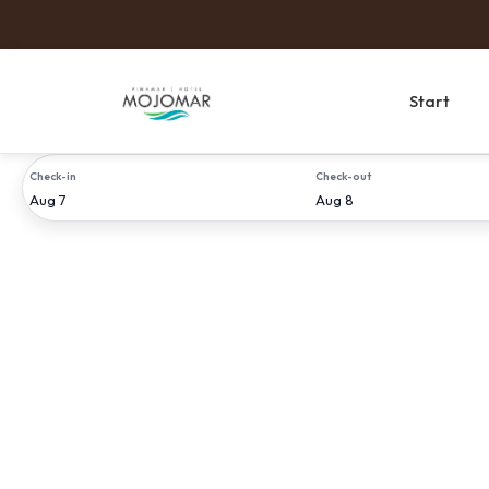
Start
Check-in
Check-out
Aug 7
Aug 8
Check-in
Check-out
POS
Language