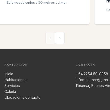
m
Estamos ubicados a 50 metros del mar.
Co
‹
›
NAVEGACIÓN
CONTACTO
Inicio
+54 2254 59-8858
Habitaciones
infomojomar@gmail
Servicios
Pinamar, Buenos Air
Galería
Ubicación y contacto