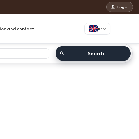
Log in
ion and contact
en
Search
ect to booking engine